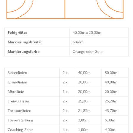
Feldgröße:
40,00m x 20,00m
Markierungsbreite:
50mm
Markierungsfarbe:
Orange oder Gelb
Seitenlinien
2 x
40,00m
80,00m
Grundlinien
2 x
20,00m
40,00m
Mittellinie
1 x
20,00m
20,00m
Freiwurflinien
2 x
25,20m
25,20m
Torraumlinien
2 x
21,85m
43,70m
Torverstärkung
2 x
3,00m
6,00m
Coaching-Zone
4 x
1,00m
4,00m