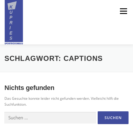
Zum
Inhalt
Menü
springen
HOME
ÜBER UNS
SPORTBODEN
SCHLAGWORT:
CAPTIONS
SPIELFELDMARKIERUNG
GALERIE
Nichts gefunden
Das Gesuchte konnte leider nicht gefunden werden. Vielleicht hilft die
REFERENZEN
KONTAKT
Suchfunktion.
Suchen
nach: