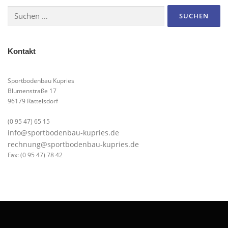
Suchen
nach:
Kontakt
Sportbodenbau Kupries
Blumenstraße 17
96179 Rattelsdorf
(0 95 47) 65 15
info@sportbodenbau-kupries.de
rechnung@sportbodenbau-kupries.de
Fax: (0 95 47) 78 42