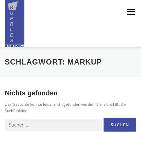
Zum
Inhalt
Menü
springen
HOME
ÜBER UNS
SPORTBODEN
SCHLAGWORT:
MARKUP
SPIELFELDMARKIERUNG
GALERIE
Nichts gefunden
Das Gesuchte konnte leider nicht gefunden werden. Vielleicht hilft die
REFERENZEN
KONTAKT
Suchfunktion.
Suchen
nach: