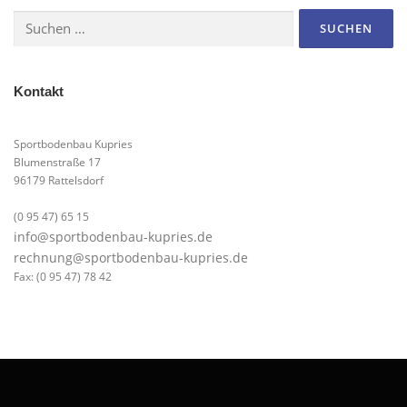
Suchen
nach:
Kontakt
Sportbodenbau Kupries
Blumenstraße 17
96179 Rattelsdorf
(0 95 47) 65 15
info@sportbodenbau-kupries.de
rechnung@sportbodenbau-kupries.de
Fax: (0 95 47) 78 42