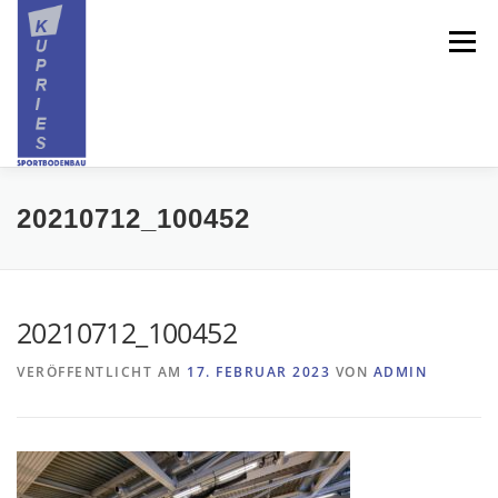
Zum
Inhalt
Menü
springen
HOME
ÜBER UNS
SPORTBODEN
20210712_100452
SPIELFELDMARKIERUNG
GALERIE
20210712_100452
VERÖFFENTLICHT AM
17. FEBRUAR 2023
VON
ADMIN
REFERENZEN
KONTAKT